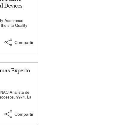
l Devices
ity Assurance
the site Quality
mpliant, high
of medical devices
Compartir
emas Experto
INAC Analista de
rocesos. 9974. La
 personas con
 en equipo,
ntados a
Compartir
ajar con autonomía
jefe del sector y
safíos.