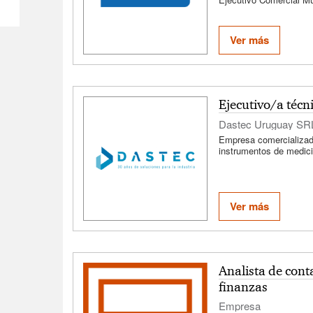
9954 – Modalidad Híbrid
Desarrollar, gestionar y
oportunidades de nego
Ver más
Uruguay, con foco en 
multimarca que combin
revenue recurrente. Ac
comercial local, articu
fluida con el Hub de P
procesos de preventa, 
Ejecutivo/a técn
crédito y administració
Dastec Uruguay SR
Empresa comercializad
instrumentos de medició
industria
Ver más
Analista de cont
finanzas
Empresa