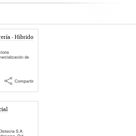
ería - Híbrido
egal
Marketing
Mantenimiento
toria
mercialización de
cos y
Compartir
ial
tación-
Ingeniería
rtación
Distecna S.A.
ltimarca. Ref.