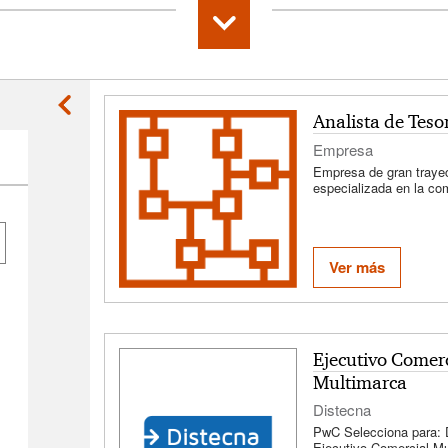
Analista de Tesor
Empresa
cación
Distribución
Posiciones
L
Empresa de gran trayec
ejecutivas
especializada en la co
componentes electróni
electromecánicos.
Ver más
Ejecutivo Comerc
Multimarca
ilidad
Logístico
Investigación y
Impor
Distecna
Desarrollo
Expo
PwC Selecciona para: 
Ejecutivo Comercial Mu