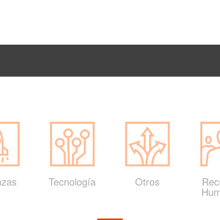
nzas
Tecnología
Otros
Rec
Hum