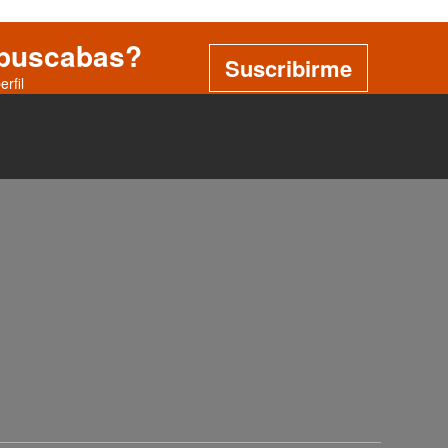
 buscabas?
Suscribirme
rfil