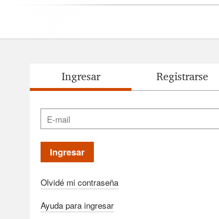
Ingresar
Registrarse
Producción e
Consultoría
Comuni
Ingeniería
Ingresar
Olvidé mi contraseña
Seguridad
Contab
Industrial / Medio
Ayuda para ingresar
Ambiente