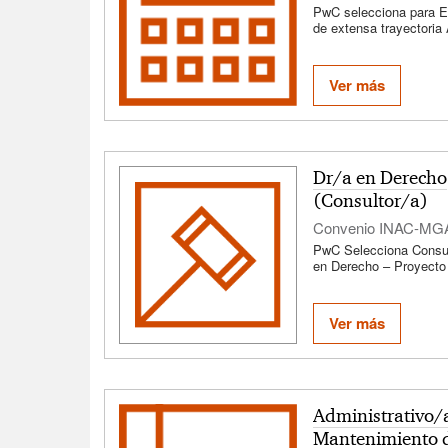
PwC selecciona para E
de extensa trayectoria 
Contabilidad y Finanza
Modalidad presencial
Ver más
Dr/a en Derecho
(Consultor/a)
Convenio INAC-M
PwC Selecciona Consul
en Derecho – Proyecto 
Propiedad y Tránsito 
Ref.: 9992 A través de
el Instituto Nacional d
Ver más
Ministerio de Ganadería
Pesca (MGAP) y la Cor
para el Desarrollo (CN
llamado abierto para la
mediante un arrendamie
de un/a profesional que
Administrativo/
proyecto de transformac
Mantenimiento d
vinculado a las Guías D