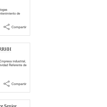
e Semovientes, en
iogas
ntenimiento de
Compartir
 RRHH
mpresa industrial,
ividad Referente de
anizacional
resencial
Compartir
ce Senior