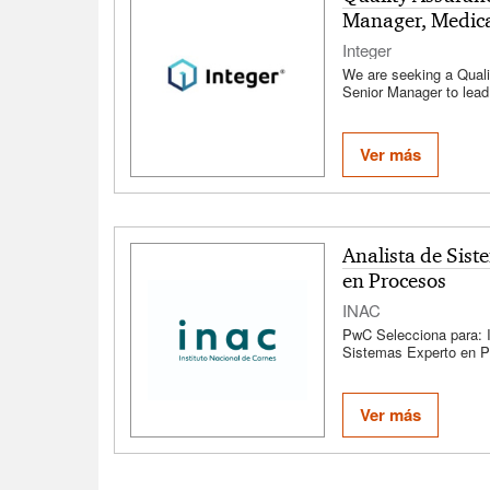
Manager, Medica
Integer
We are seeking a Qual
Senior Manager to lead 
function and ensure co
quality manufacturing 
and components.
Ver más
Analista de Sist
en Procesos
INAC
PwC Selecciona para: 
Sistemas Experto en P
búsqueda se orienta a
capacidad para trabajar
proponer mejoras, orie
Ver más
resultados, poder trab
en coordinación con el 
adaptarse a nuevos de