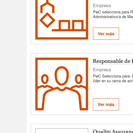
Propiedad y Tránsito d
Empresa
calidad de Consultor/a.
PwC selecciona para R
Administrativo/a de Ma
Flota – Ref.: 9981
Ver más
Responsable de
Empresa
PwC Selecciona para: E
líder en su rama de act
personas y cultura org
Ref.9993 - Modalidad p
Ver más
Quality Assuran